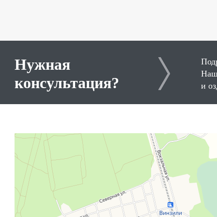
Нужная
Под
Наш
консультация?
и о