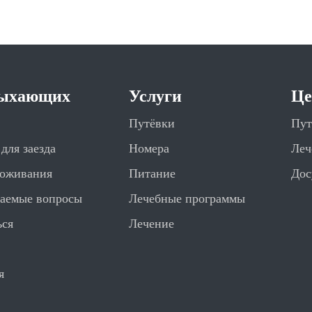
дыхающих
Услуги
Ц
Путёвки
Пут
для заезда
Номера
Леч
роживания
Питание
Дос
ваемые вопросы
Лечебные программы
ься
Лечение
я