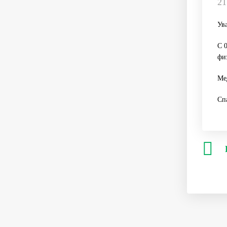
21
Ув
С 
фи
Ме
Сп