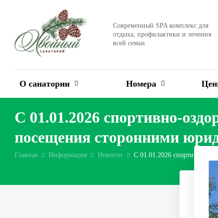
Современный SPA комплекс для
отдыха, профилактики и лечения
всей семьи
О санатории
Номера
Це
С 01.01.2026 спортивно-озд
посещения сторонними юрид
Главная
Информация
Новости
С 01.01.2026 спортивно-оз