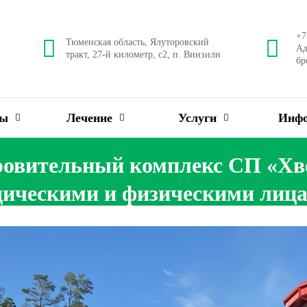
+7
Тюменская область, Ялуторовский
Ад
тракт, 27-й километр, с2, п. Винзили
бр
ны
Лечение
Услуги
Инф
оровительный комплекс СП «Хв
ическими и физическими лица
доровительный комплекс СП «Хвойный» будет закрыт для посещения ст