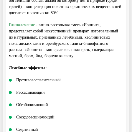
богатейший состав, аналогов которому нет в природе (среди
грязей) – концентрация полезных органических веществ в ней
достигает практически 80%.
Глинолечение
- глино-рассольная смесь «Ионнит»,
представляет собой искусственный препарат, изготовленный
из натуральных, признанных лечебными, каолинитовых
тюльганских глин и оренбурского галита-бишофитного
рассола. «Ионнит» - минерализованная грязь, содержащая
магний, бром, йод, борную кислоту.
Лечебные эффекты:
Противовоспалительный
Рассасывающий
Обезболивающий
Cосудорасширяющий
Седативный