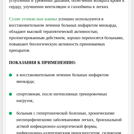
углублении и урежении дыхания, облегчении возврата крови к
сердцу, улучшении вентиляции и газообмена в легких.
Сухие углекислые ванны
успешно используются в
восстановительном лечении больных инфарктом миокарда,
обладают высокой терапевтической активностью,
пролонгированным действием, хорошо переносятся больными,
повышают биологическую активность принимаемых
препаратов.
ПОКАЗАНИЯ К ПРИМЕНЕНИЮ:
в восстановительном лечении больных инфарктом
миокарда;
спортсменам, после интенсивных тренировочных
нагрузок;
больным с гипертонической болезнью, хроническими
неспецифическими заболеваниями легких, бронхиальной
астмой инфекционно-аллергической формы,
инфекционно-аллергическим риносинуситом, силикозом;