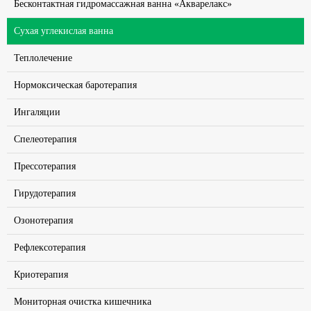
Бесконтактная гидромассажная ванна «Акварелакс»
Сухая углекислая ванна
Теплолечение
Нормоксическая баротерапия
Ингаляции
Спелеотерапия
Прессотерапия
Гирудотерапия
Озонотерапия
Рефлексотерапия
Криотерапия
Мониторная очистка кишечника