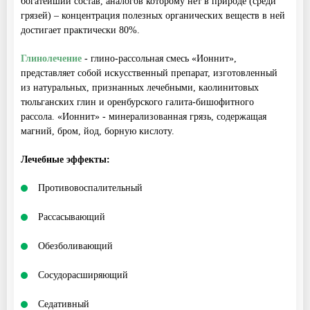
богатейший состав, аналогов которому нет в природе (среди
грязей) – концентрация полезных органических веществ в ней
достигает практически 80%.
Глинолечение
- глино-рассольная смесь «Ионнит»,
представляет собой искусственный препарат, изготовленный
из натуральных, признанных лечебными, каолинитовых
тюльганских глин и оренбурского галита-бишофитного
рассола. «Ионнит» - минерализованная грязь, содержащая
магний, бром, йод, борную кислоту.
Лечебные эффекты:
Противовоспалительный
Рассасывающий
Обезболивающий
Cосудорасширяющий
Седативный