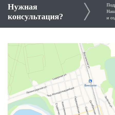
Нужная
Под
Наш
консультация?
и о