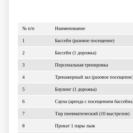
№ п/п
Наименование
1
Бассейн (разовое посещение)
2
Бассейн (1 дорожка)
3
Персональная тренировка
4
Тренажерный зал (разовое посещение
5
Боулинг (1 дорожка)
6
Сауна (аренда с посещением бассейна
7
Тир пневматический (10 выстрелов)
8
Прокат 1 пары лыж