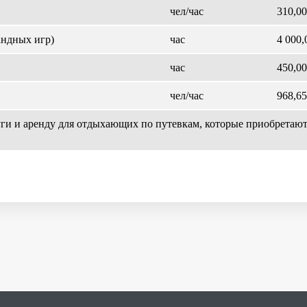
чел/час
310,00
андных игр)
час
4 000,
час
450,00
чел/час
968,65
ги и аренду для отдыхающих по путевкам, которые приобретают 