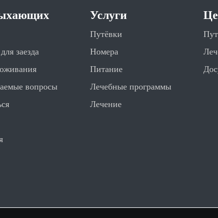
дыхающих
Услуги
Ц
Путёвки
Пут
для заезда
Номера
Леч
роживания
Питание
Дос
ваемые вопросы
Лечебные программы
ься
Лечение
я