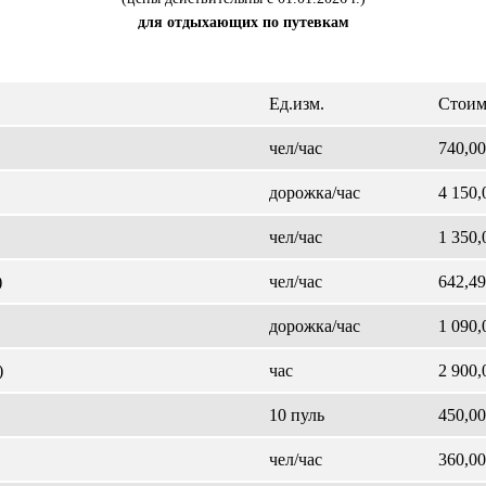
для отдыхающих по путевкам
Ед.изм.
Стоимо
чел/час
740,00
дорожка/час
4 150,
чел/час
1 350,
)
чел/час
642,49
дорожка/час
1 090,
)
час
2 900,
10 пуль
450,00
чел/час
360,00